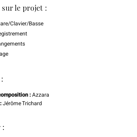
sur le projet :
tare/Clavier/Basse
egistrement
angements
age
:
composition :
Azzara
:
Jérôme Trichard
 :